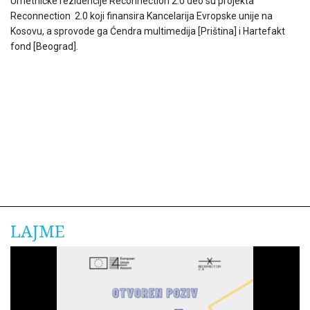
Umetničke rezidencije Reconnection 2.0 deo su projekta
Reconnection 2.0 koji finansira Kancelarija Evropske unije na
Kosovu, a sprovode ga Ćendra multimedija [Priština] i Hartefakt
fond [Beograd].
LAJME