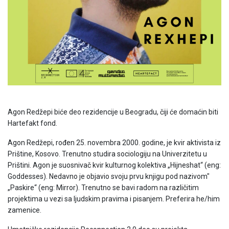
Agon Redžepi biće deo rezidencije u Beogradu, čiji će domaćin biti
Hartefakt fond.
Agon Redžepi, rođen 25. novembra 2000. godine, je kvir aktivista iz
Prištine, Kosovo. Trenutno studira sociologiju na Univerzitetu u
Prištini. Agon je suosnivač kvir kulturnog kolektiva „Hijneshat“ (eng:
Goddesses). Nedavno je objavio svoju prvu knjigu pod nazivom"
„Paskire“ (eng: Mirror). Trenutno se bavi radom na različitim
projektima u vezi sa ljudskim pravima i pisanjem. Preferira he/him
zamenice.