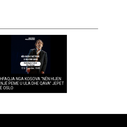
HFAQJA NGA KOSOVA “NËN HIJEN
 NJË PEME U ULA DHE QAVA” JEPET
Ë OSLO