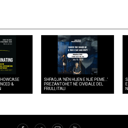
SHOWCASE
SHFAQJA ‘NËN HIJEN E NJË PEME…’
S
UNCED &
PREZANTOHET NË CIVIDALE DEL
E
N
FRIULI, ITALI
N