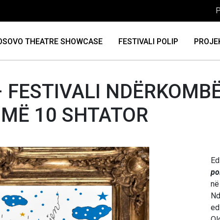
P
OSOVO THEATRE SHOWCASE
FESTIVALI POLIP
PROJE
– FESTIVALI NDËRKOMBË
 MË 10 SHTATOR
Ed
po
në
Nd
ed
Ol