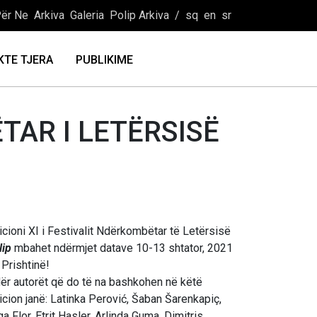
ër Ne
Arkiva
Galeria
Polip Arkiva
/
sq
en
sr
KTE TJERA
PUBLIKIME
TAR I LETËRSISË
icioni XI i Festivalit Ndërkombëtar të Letërsisë
lip
mbahet ndërmjet datave 10-13 shtator, 2021
 Prishtinë!
ër autorët që do të na bashkohen në këtë
icion janë: Latinka Perović, Šaban Šarenkapiç,
ga Flor, Etrit Hasler, Arlinda Guma, Dimitris