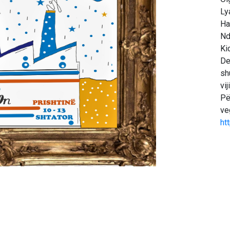
Ly
Ha
Nd
Ki
De
sh
vij
Pë
ve
ht