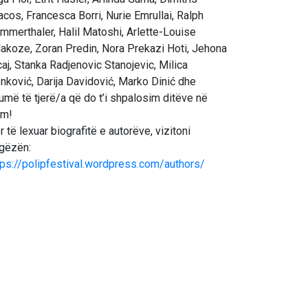
acos, Francesca Borri, Nurie Emrullai, Ralph
mmerthaler, Halil Matoshi, Arlette-Louise
akoze, Zoran Predin, Nora Prekazi Hoti, Jehona
caj, Stanka Radjenovic Stanojevic, Milica
nković, Darija Davidović, Marko Dinić dhe
umë të tjerë/a që do t’i shpalosim ditëve në
im!
r të lexuar biografitë e autorëve, vizitoni
gëzën:
tps://polipfestival.wordpress.com/authors/