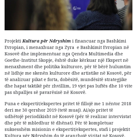
Projekti
Kultura për Ndryshim
i financuar nga Bashkimi
Evropian, i menaxhuar nga Zyra e Bashkimit Evropian në
Kosovë dhe implementuar nga Qendra Multimedia dhe
Goethe-Institut Skopje, është duke kërkuar një Ekspert në
menaxhment dhe politika kulturore, për të bërë hulumtim
në lidhje me skenën kulturore dhe artistike në Kosovë, për
të analizuar pikat e forta, dobësitë, mundësitë strategjike
dhe hapat taktikë për zhvillim, 19 vjet pas luftës dhe 10 vite
pas shpalljes së pavarësisë në Kosovë.
Puna e ekspertit/ekspertes pritet të fillojë me 1 nëntor 2018
deri me 30 qershor 2019 (tetë muaj). Ai/ajo pritet të
udhëtojë periodikisht në Kosovë (për të realizar intervistat
dhe për të mbledhur të dhënat). Për të kompletuar
suksesshëm misionin e ekspertit/ekspertes, stafi i projektit
Kultura për Ndryshim do të aranzhojë vizitat në Kosovë,