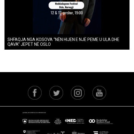
SHFAQJA NGA KOSOVA “NËN HIJEN E NJË PEME U ULA DHE
QAVA” JEPET NË OSLO