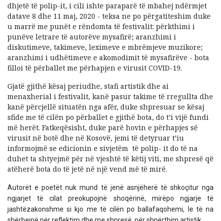
dhjetë të polip-it, i cili ishte paraparë të mbahej ndërmjet
datave 8 dhe 11 maj, 2020 - teksa ne po përgatiteshim duke
u marrë me punët e rëndomta të festivalit: përkthimi i
punëve letrare të autorëve mysafirë; aranzhimi i
diskutimeve, takimeve, leximeve e mbrëmjeve muzikore;
aranzhimi i udhëtimeve e akomodimit të mysafirëve - bota
filloi të përballet me përhapjen e virusit COVID-19.
Gjatë gjithë kësaj periudhe, stafi artistik dhe ai
menaxherial i festivalit, kanë pasur takime të rregullta dhe
kanë përcjellë situatën nga afër, duke shpresuar se kësaj
sfide me të cilën po përballet e gjithë bota, do t’i vijë fundi
më herët. Fatkeqësisht, duke parë hovin e përhapjes së
virusit në botë dhe në Kosovë, jemi të detyruar t’iu
informojmë se edicionin e sivjetëm të polip- it do të na
duhet ta shtyejmë për në vjeshtë të këtij viti, me shpresë që
atëherë bota do të jetë në një vend më të mirë.
Autorët e poetët nuk mund të jenë asnjëherë të shkoçitur nga
ngjarjet të cilat preokupojnë shoqërinë, mirëpo ngjarje të
jashtëzakonshme si kjo me të cilën po ballafaqohemi, le të na
shërbejnë për reflektim dhe me shpresë, për shpërthim artistik.