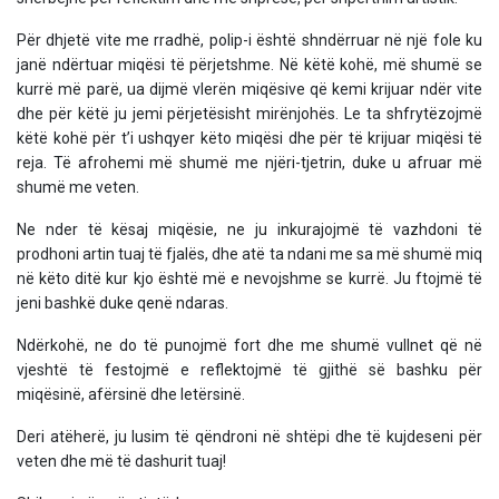
Për dhjetë vite me rradhë, polip-i është shndërruar në një fole ku
janë ndërtuar miqësi të përjetshme. Në këtë kohë, më shumë se
kurrë më parë, ua dijmë vlerën miqësive që kemi krijuar ndër vite
dhe për këtë ju jemi përjetësisht mirënjohës. Le ta shfrytëzojmë
këtë kohë për t’i ushqyer këto miqësi dhe për të krijuar miqësi të
reja. Të afrohemi më shumë me njëri-tjetrin, duke u afruar më
shumë me veten.
Ne nder të kësaj miqësie, ne ju inkurajojmë të vazhdoni të
prodhoni artin tuaj të fjalës, dhe atë ta ndani me sa më shumë miq
në këto ditë kur kjo është më e nevojshme se kurrë. Ju ftojmë të
jeni bashkë duke qenë ndaras.
Ndërkohë, ne do të punojmë fort dhe me shumë vullnet që në
vjeshtë të festojmë e reflektojmë të gjithë së bashku për
miqësinë, afërsinë dhe letërsinë.
Deri atëherë, ju lusim të qëndroni në shtëpi dhe të kujdeseni për
veten dhe më të dashurit tuaj!