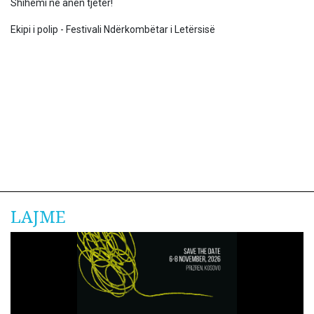
Shihemi në anën tjetër!
Ekipi i polip - Festivali Ndërkombëtar i Letërsisë
LAJME