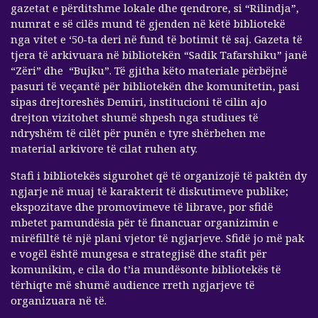
gazetat e përditshme lokale dhe qendrore, si “Rilindja”,
numrat e së cilës mund të gjenden në këtë bibliotekë
nga vitet e ‘50-ta deri në fund të botimit të saj. Gazeta të
tjera të arkivuara në bibliotekën “Sadik Tafarshiku” janë
“Zëri” dhe “Bujku”. Të gjitha këto materiale përbëjnë
pasuri të veçantë për bibliotekën dhe komunitetin, pasi
sipas drejtoreshës Demiri, institucioni të cilin ajo
drejton vizitohet shumë shpesh nga studiues të
ndryshëm të cilët për punën e tyre shërbehen me
material arkivore të cilat ruhen aty.
Stafi i bibliotekës sigurohet që të organizojë të paktën dy
ngjarje në muaj të karakterit të diskutimeve publike;
ekspozitave dhe promovimeve të librave, por sfidë
mbetet pamundësia për të financuar organizimin e
mirëfilltë të një plani vjetor të ngjarjeve. Sfidë jo më pak
e vogël është mungesa e strategjisë dhe stafit për
komunikim, e cila do t’ia mundësonte bibliotekës të
tërhiqte më shumë audience rreth ngjarjeve të
organizuara në të.