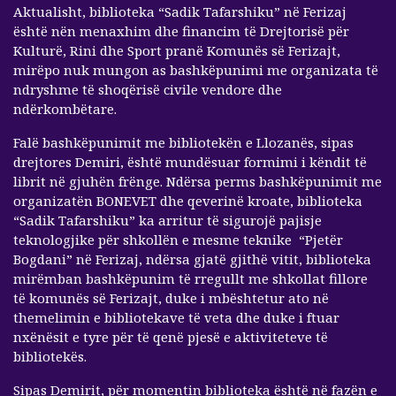
Aktualisht, biblioteka “Sadik Tafarshiku” në Ferizaj
është nën menaxhim dhe financim të Drejtorisë për
Kulturë, Rini dhe Sport pranë Komunës së Ferizajt,
mirëpo nuk mungon as bashkëpunimi me organizata të
ndryshme të shoqërisë civile vendore dhe
ndërkombëtare.
Falë bashkëpunimit me bibliotekën e Llozanës, sipas
drejtores Demiri, është mundësuar formimi i këndit të
librit në gjuhën frënge. Ndërsa perms bashkëpunimit me
organizatën BONEVET dhe qeverinë kroate, biblioteka
“Sadik Tafarshiku” ka arritur të sigurojë pajisje
teknologjike për shkollën e mesme teknike “Pjetër
Bogdani” në Ferizaj, ndërsa gjatë gjithë vitit, biblioteka
mirëmban bashkëpunim të rregullt me shkollat fillore
të komunës së Ferizajt, duke i mbështetur ato në
themelimin e bibliotekave të veta dhe duke i ftuar
nxënësit e tyre për të qenë pjesë e aktiviteteve të
bibliotekës.
Sipas Demirit, për momentin biblioteka është në fazën e