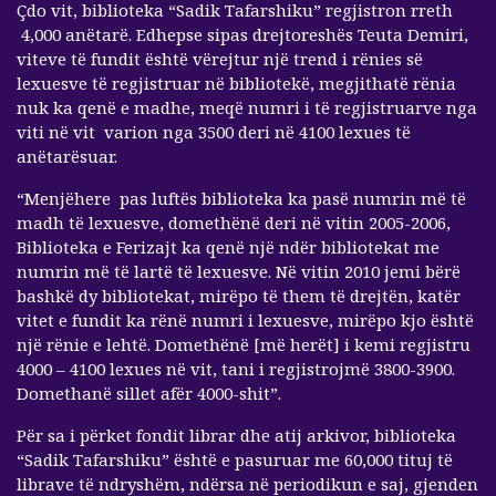
Çdo vit, biblioteka “Sadik Tafarshiku” regjistron rreth
4,000 anëtarë. Edhepse sipas drejtoreshës Teuta Demiri,
viteve të fundit është vërejtur një trend i rënies së
lexuesve të regjistruar në bibliotekë, megjithatë rënia
nuk ka qenë e madhe, meqë numri i të regjistruarve nga
viti në vit varion nga 3500 deri në 4100 lexues të
anëtarësuar.
“Menjëhere pas luftës biblioteka ka pasë numrin më të
madh të lexuesve, domethënë deri në vitin 2005-2006,
Biblioteka e Ferizajt ka qenë një ndër bibliotekat me
numrin më të lartë të lexuesve. Në vitin 2010 jemi bërë
bashkë dy bibliotekat, mirëpo të them të drejtën, katër
vitet e fundit ka rënë numri i lexuesve, mirëpo kjo është
një rënie e lehtë. Domethënë [më herët] i kemi regjistru
4000 – 4100 lexues në vit, tani i regjistrojmë 3800-3900.
Domethanë sillet afër 4000-shit”.
Për sa i përket fondit librar dhe atij arkivor, biblioteka
“Sadik Tafarshiku” është e pasuruar me 60,000 tituj të
librave të ndryshëm, ndërsa në periodikun e saj, gjenden