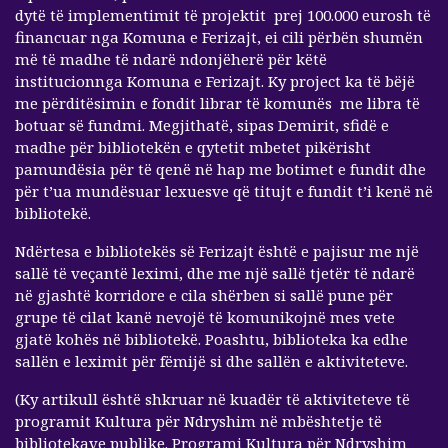
dytë të implementimit të projektit prej 100.000 eurosh të
financuar nga Komuna e Ferizajt, ei cili përbën shumën
më të madhe të ndarë ndonjëherë për këtë
institucionnga Komuna e Ferizajt. Ky project ka të bëjë
me përditësimin e fondit librar të komunës me libra të
botuar së fundmi. Megjithatë, sipas Demirit, sfidë e
madhe për bibliotekën e qytetit mbetet pikërisht
pamundësia për të qenë në hap me botimet e fundit dhe
për t’ua mundësuar lexuesve që titujt e fundit t’i kenë në
bibliotekë.
Ndërtesa e bibliotekës së Ferizajt është e pajisur me një
sallë të veçantë leximi, dhe me një sallë tjetër të ndarë
në gjashtë korridore e cila shërben si sallë pune për
grupe të cilat kanë nevojë të komunikojnë mes vete
gjatë kohës në bibliotekë. Poashtu, biblioteka ka edhe
sallën e leximit për fëmijë si dhe sallën e aktiviteteve.
(Ky artikull është shkruar në kuadër të aktiviteteve të
programit Kultura për Ndryshim në mbështetje të
bibliotekave publike. Programi Kultura për Ndryshim