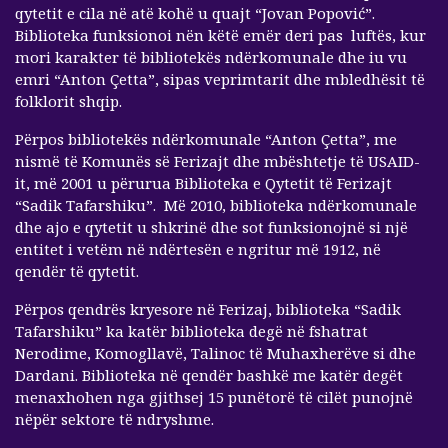
qytetit e cila në atë kohë u quajt “Jovan Popović”.
Biblioteka funksionoi nën këtë emër deri pas luftës, kur
mori karakter të bibliotekës ndërkomunale dhe iu vu
emri “Anton Çetta”, sipas veprimtarit dhe mbledhësit të
folklorit shqip.
Përpos bibliotekës ndërkomunale “Anton Çetta”, me
nismë të Komunës së Ferizajt dhe mbështetje të USAID-
it, më 2001 u përurua Biblioteka e Qytetit të Ferizajt
“Sadik Tafarshiku”. Më 2010, biblioteka ndërkomunale
dhe ajo e qytetit u shkrinë dhe sot funksionojnë si një
entitet i vetëm në ndërtesën e ngritur më 1912, në
qendër të qytetit.
Përpos qendrës kryesore në Ferizaj, biblioteka “Sadik
Tafarshiku” ka katër biblioteka degë në fshatrat
Nerodime, Komogllavë, Talinoc të Muhaxherëve si dhe
Dardani. Biblioteka në qendër bashkë me katër degët
menaxhohen nga gjithsej 15 punëtorë të cilët punojnë
nëpër sektore të ndryshme.