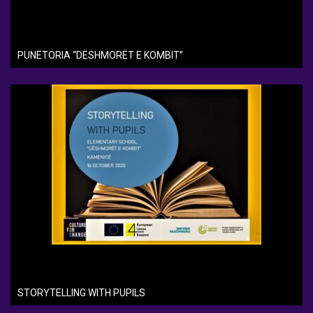
PUNËTORIA “DËSHMORËT E KOMBIT”
STORYTELLING WITH PUPILS