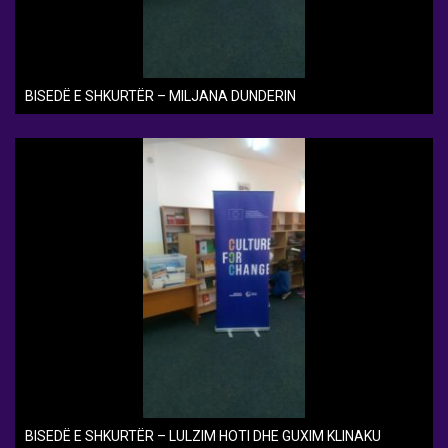
BISEDË E SHKURTËR – MILJANA DUNDERIN
BISEDË E SHKURTËR – LULZIM HOTI DHE GUXIM KLINAKU