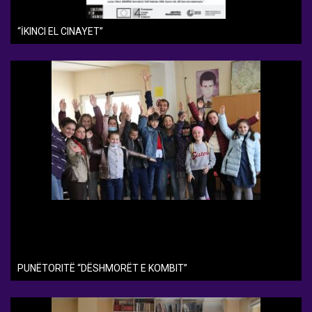
“İKINCI EL CINAYET”
PUNËTORITË “DËSHMORËT E KOMBIT”