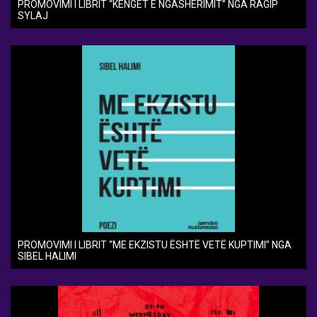
PROMOVIMI I LIBRIT “KËNGËT E NGASHËRIMIT” NGA RAGIP
SYLAJ
PROMOVIMI I LIBRIT “ME EKZISTU ËSHTË VETË KUPTIMI” NGA
SIBEL HALIMI