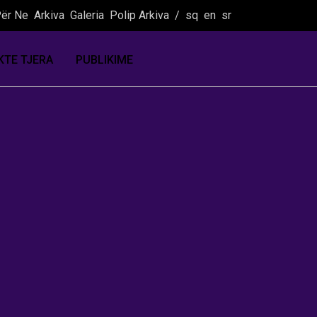
ër Ne
Arkiva
Galeria
Polip Arkiva
/
sq
en
sr
KTE TJERA
PUBLIKIME