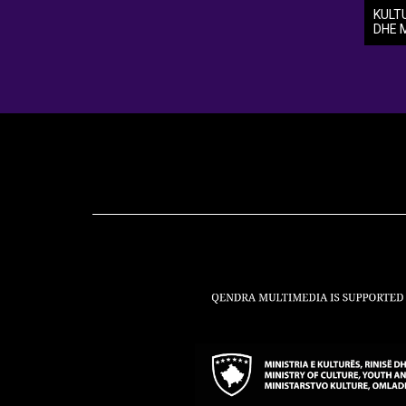
KULT
DHE 