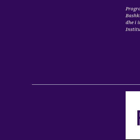
Progra
Bashki
dhe i 
Instit