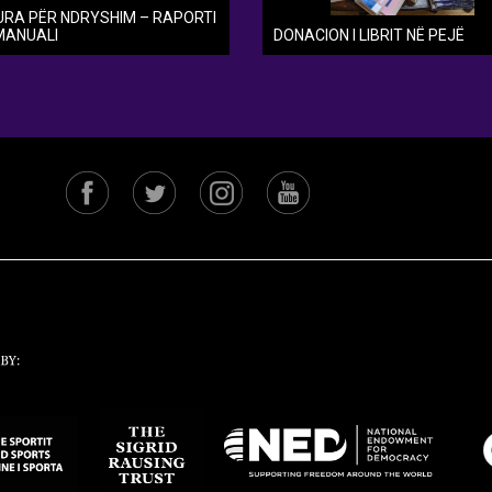
URA PËR NDRYSHIM – RAPORTI
MANUALI
DONACION I LIBRIT NË PEJË