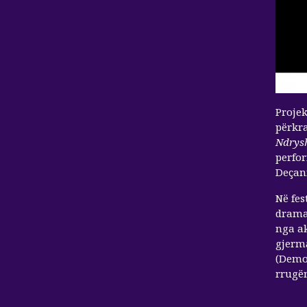
Proje
përkra
Ndrys
perfor
Deçani
Në fes
dramat
nga ak
gjerma
(Demol
rrugën