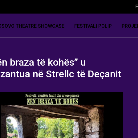
P
OSOVO THEATRE SHOWCASE
FESTIVALI POLIP
PROJE
n braza të kohës” u
zantua në Strellc të Deçanit