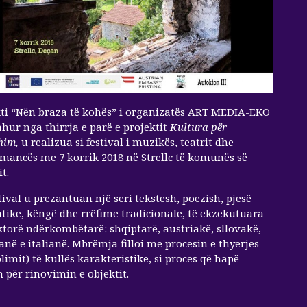
kti “Nën braza të kohës” i organizatës ART MEDIA-EKO
hur nga thirrja e parë e projektit
Kultura për
him,
u realizua si festival i muzikës, teatrit dhe
mancës me 7 korrik 2018 në Strellc të komunës së
t.
tival u prezantuan një seri tekstesh, poezish, pjesë
ike, këngë dhe rrëfime tradicionale, të ekzekutuara
torë ndërkombëtarë: shqiptarë, austriakë, sllovakë,
në e italianë. Mbrëmja filloi me procesin e thyerjes
imit) të kullës karakteristike, si proces që hapë
 për rinovimin e objektit.