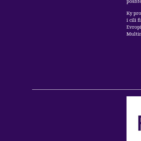
poshtë
Ky pr
i cili
Evrop
Multim