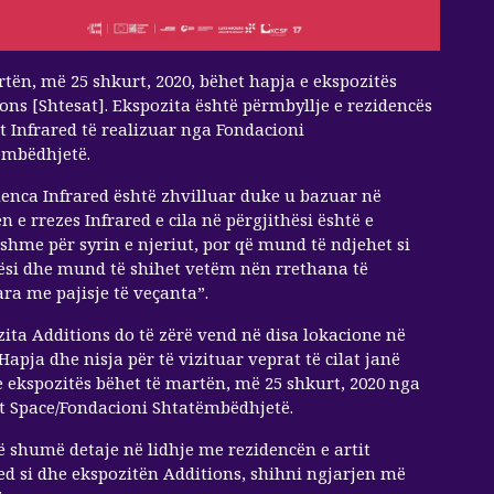
tën, më 25 shkurt, 2020, bëhet hapja e ekspozitës
ons [Shtesat]. Ekspozita është përmbyllje e rezidencës
it Infrared të realizuar nga Fondacioni
ëmbëdhjetë.
enca Infrared është zhvilluar duke u bazuar në
n e rrezes Infrared e cila në përgjithësi është e
hme për syrin e njeriut, por që mund të ndjehet si
ësi dhe mund të shihet vetëm nën rrethana të
ra me pajisje të veçanta”.
ita Additions do të zërë vend në disa lokacione në
 Hapja dhe nisja për të vizituar veprat të cilat janë
e ekspozitës bëhet të martën, më 25 shkurt, 2020 nga
t Space/Fondacioni Shtatëmbëdhjetë.
 shumë detaje në lidhje me rezidencën e artit
ed si dhe ekspozitën Additions, shihni ngjarjen më