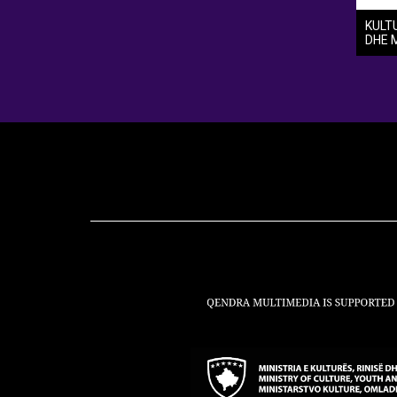
KULT
DHE 