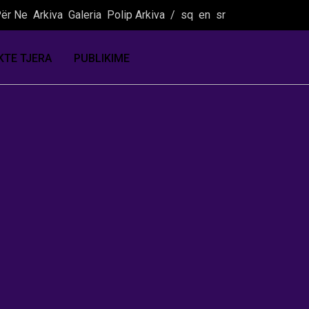
ër Ne
Arkiva
Galeria
Polip Arkiva
/
sq
en
sr
KTE TJERA
PUBLIKIME