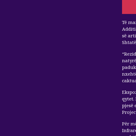
Të mar
Additi
së art
Shtat
“Rezid
natyrë
paduks
nxeht
caktua
Ekspoz
qytet.
pjesë 
Projec
Për më
Infrar