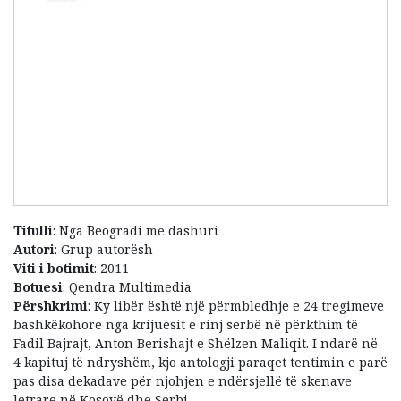
Titulli
: Nga Beogradi me dashuri
Autori
: Grup autorësh
Viti i botimit
: 2011
Botuesi
: Qendra Multimedia
Përshkrimi
: Ky libër është një përmbledhje e 24 tregimeve
bashkëkohore nga krijuesit e rinj serbë në përkthim të
Fadil Bajrajt, Anton Berishajt e Shëlzen Maliqit. I ndarë në
4 kapituj të ndryshëm, kjo antologji paraqet tentimin e parë
pas disa dekadave për njohjen e ndërsjellë të skenave
letrare në Kosovë dhe Serbi.