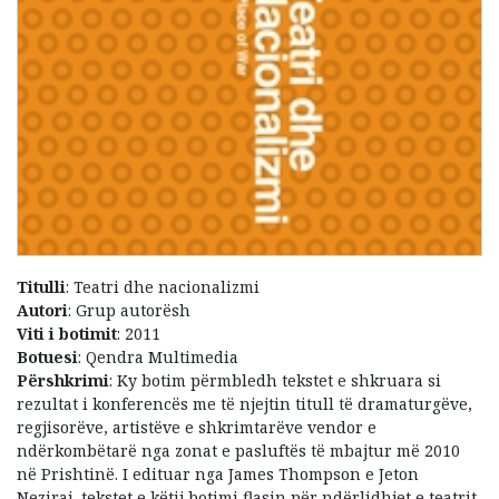
Titulli
: Teatri dhe nacionalizmi
Autori
: Grup autorësh
Viti i botimit
: 2011
Botuesi
: Qendra Multimedia
Përshkrimi
: Ky botim përmbledh tekstet e shkruara si
rezultat i konferencës me të njejtin titull të dramaturgëve,
regjisorëve, artistëve e shkrimtarëve vendor e
ndërkombëtarë nga zonat e pasluftës të mbajtur më 2010
në Prishtinë. I edituar nga James Thompson e Jeton
Neziraj, tekstet e këtij botimi flasin për ndërlidhjet e teatrit