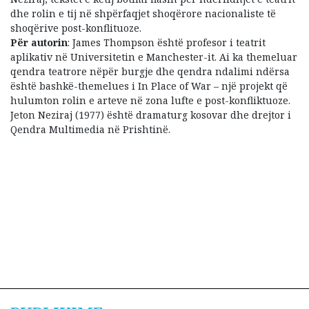
dhe rolin e tij në shpërfaqjet shoqërore nacionaliste të
shoqërive post-konflituoze.
Për autorin
: James Thompson është profesor i teatrit
aplikativ në Universitetin e Manchester-it. Ai ka themeluar
qendra teatrore nëpër burgje dhe qendra ndalimi ndërsa
është bashkë-themelues i In Place of War – një projekt që
hulumton rolin e arteve në zona lufte e post-konfliktuoze.
Jeton Neziraj (1977) është dramaturg kosovar dhe drejtor i
Qendra Multimedia në Prishtinë.