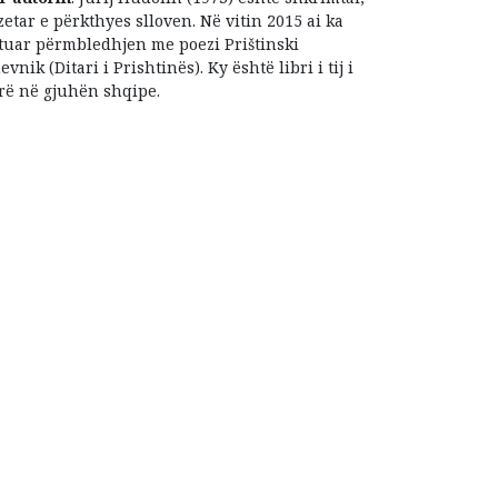
zetar e përkthyes slloven. Në vitin 2015 ai ka
tuar përmbledhjen me poezi Prištinski
evnik (Ditari i Prishtinës). Ky është libri i tij i
rë në gjuhën shqipe.