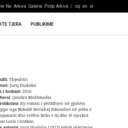
ër Ne
Arkiva
Galeria
Polip Arkiva
/
sq
en
sr
KTE TJERA
PUBLIKIME
ulli
: Thjeshtri
tori
: Jurij Hudolin
ti i botimit
: 2016
tuesi
: Qendra Multimedia
rshkrimi
: Ky roman i përkthyer në gjuhën
qipe nga Nikollë Berishaj fokusohet në jetën e
njaminit dhe rrëfen fatin e tij dhe të njerkut
oat Loris Civitkon.
r autorin
: Jurij Hudolin (1973) është shkrimtar,