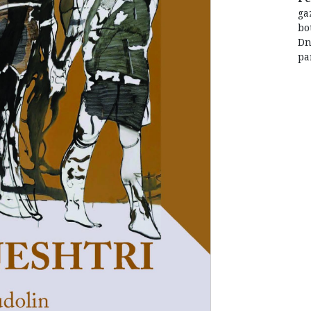
ga
bo
Dn
pa