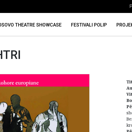
P
OSOVO THEATRE SHOWCASE
FESTIVALI POLIP
PROJE
HTRI
Tit
Au
Vi
Bo
Pë
sh
Be
kr
Pë