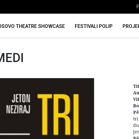
P
OSOVO THEATRE SHOWCASE
FESTIVALI POLIP
PROJE
MEDI
Tit
Au
Vi
Bo
Pë
tr
du
Je
Pë