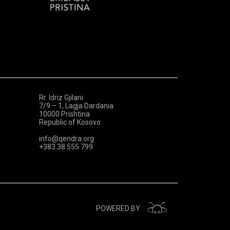
Rr. Idriz Gjilani
7/9 – 1, Lagja Dardania
10000 Prishtina
Republic of Kosovo
info@qendra.org
+383 38 555 799
POWERED BY