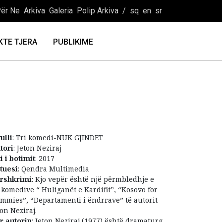
ër Ne
Arkiva
Galeria
Polip Arkiva
/
sq
en
sr
KTE TJERA
PUBLIKIME
ulli
: Tri komedi-NUK GJINDET
tori
: Jeton Neziraj
ti i botimit
: 2017
tuesi
: Qendra Multimedia
rshkrimi
: Kjo vepër është një përmbledhje e
i komedive “ Huliganët e Kardifit”, “Kosovo for
mmies”, “Departamenti i ëndrrave” të autorit
ton Neziraj.
r autorin
: Jeton Neziraj (1977) është dramaturg