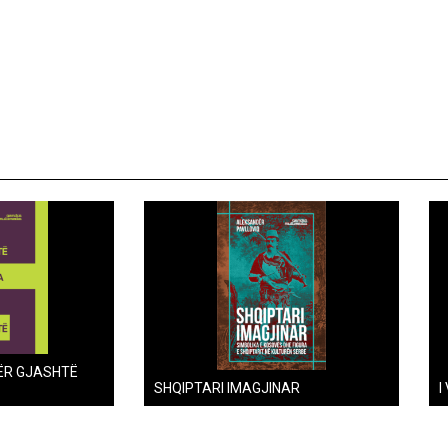
ËR GJASHTË
SHQIPTARI IMAGJINAR
I