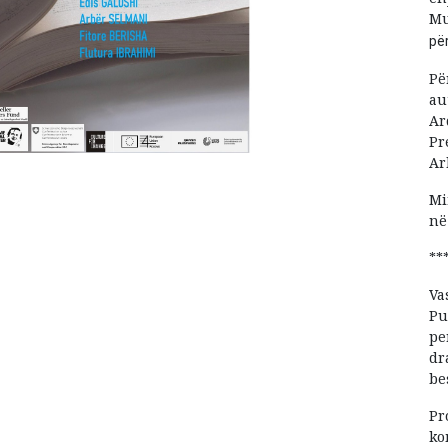
Mu
për
Pë
au
Ar
Pr
Ar
Mi
në
**
Va
Pu
pe
dr
be
Pr
ko