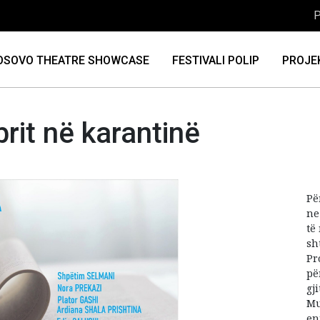
P
OSOVO THEATRE SHOWCASE
FESTIVALI POLIP
PROJE
ibrit në karantinë
Pë
ne
të
sh
Pr
pë
gj
Mu
en