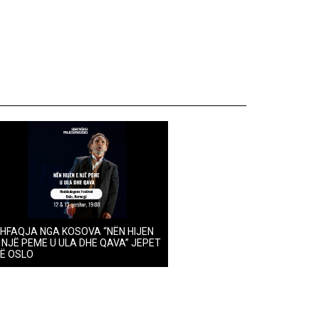
HFAQJA NGA KOSOVA “NËN HIJEN
 NJË PEME U ULA DHE QAVA” JEPET
Ë OSLO