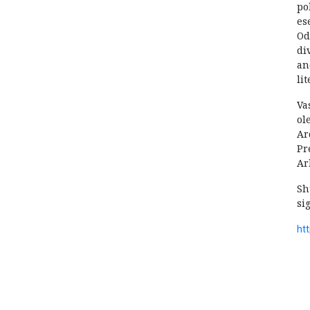
po
es
Od
di
an
li
Va
ol
Ar
Pr
Ar
Sh
si
ht