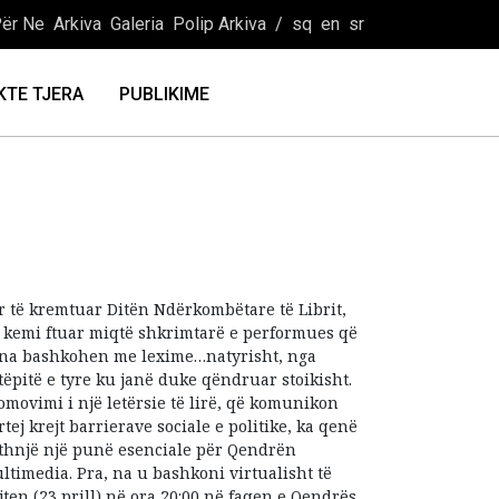
ër Ne
Arkiva
Galeria
Polip Arkiva
/
sq
en
sr
KTE TJERA
PUBLIKIME
r të kremtuar Ditën Ndërkombëtare të Librit,
 kemi ftuar miqtë shkrimtarë e performues që
 na bashkohen me lexime…natyrisht, nga
tëpitë e tyre ku janë duke qëndruar stoikisht.
omovimi i një letërsie të lirë, që komunikon
rtej krejt barrierave sociale e politike, ka qenë
ithnjë një punë esenciale për Qendrën
ltimedia. Pra, na u bashkoni virtualisht të
jten (23 prill) në ora 20:00 në faqen e Qendrës