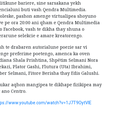
litikune bariere, sine sarsakana yekh
encialuni buti vash Qendra Multimedia.
oleske, pashon amenge virtualipea shoyuno
ve pe ora 20:00 ani qham e Qendra Multimedia
o Facebook, vash te dikha thay shuna o
terarune selekcie e amare kreatorengo.
sh te drabaren autorialune poezie sar vi
enge preferime poetengo, amenca ka oven
diana Shala Prishtina, Shpëtim Selmani Nora
ekazi, Plator Gashi, Flutura (Uta) Ibrahimi,
ber Selmani, Fitore Berisha thay Edis Galushi.
ukar aqhon mangipea te dikhape fizikipea may
g ano Centro.
tps://www.youtube.com/watch?v=1J7T9OytVIE