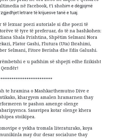
ltimedia në Facebook, t’i shoh
im e dëgjojmë
zgjedhjet letrare të krijuesve tanë e tuaj.
r të lexuar poezi autoriale si dhe poezi të
torëve të tyre të preferuar, do të na bashkohen:
diana Shala Prishtina, Shpëtim Selmani Nora
ekazi, Plator Gashi, Flutura (Uta) Ibrahimi,
ber Selmani, Fitore Berisha dhe Edis Galushi.
rëmbetshi e u pafshim së shpejti edhe fizikisht
 Qendër!
*************************
sh te hramina o Mashkarthemutno Dive e
stikako, khargyem amalen hramarnen thay
rformeren te pashon amenge olenge
abaripyenca. Sasavipea kotar olenge khera
shipea stoikipea.
omovipe e yekha tromala literaturako, koya
munikinla may dur desar socialune thay