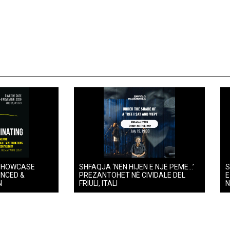
SHOWCASE
SHFAQJA ‘NËN HIJEN E NJË PEME…’
S
UNCED &
PREZANTOHET NË CIVIDALE DEL
E
N
FRIULI, ITALI
N