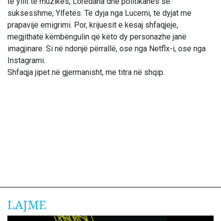
të yllit të muzikës, Loredana dhe politikanes së
suksesshme, Ylfetës. Të dyja nga Lucerni, të dyjat me
prapavijë emigrimi. Por, krijuesit e kësaj shfaqjeje,
megjithatë këmbëngulin që këto dy personazhe janë
imagjinare. Si në ndonjë përrallë, ose nga Netflx-i, ose nga
Instagrami.
Shfaqja jipet në gjermanisht, me titra në shqip.
LAJME