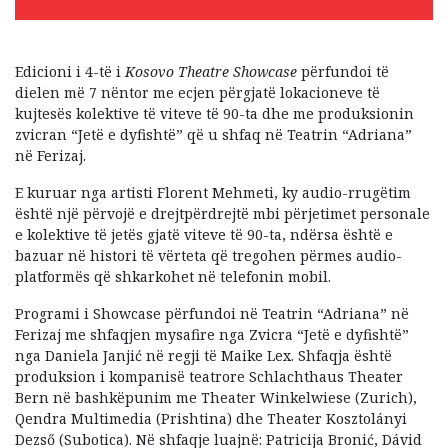
Edicioni i 4-të i
Kosovo Theatre Showcase
përfundoi të
dielen më 7 nëntor me ecjen përgjatë lokacioneve të
kujtesës kolektive të viteve të 90-ta dhe me produksionin
zvicran “Jetë e dyfishtë” që u shfaq në Teatrin “Adriana”
në Ferizaj.
E kuruar nga artisti Florent Mehmeti, ky audio-rrugëtim
është një përvojë e drejtpërdrejtë mbi përjetimet personale
e kolektive të jetës gjatë viteve të 90-ta, ndërsa është e
bazuar në histori të vërteta që tregohen përmes audio-
platformës që shkarkohet në telefonin mobil.
Programi i Showcase përfundoi në Teatrin “Adriana” në
Ferizaj me shfaqjen mysafire nga Zvicra “Jetë e dyfishtë”
nga Daniela Janjić në regji të Maike Lex. Shfaqja është
produksion i kompanisë teatrore Schlachthaus Theater
Bern në bashkëpunim me Theater Winkelwiese (Zurich),
Qendra Multimedia (Prishtina) dhe Theater Kosztolányi
Dezső (Subotica). Në shfaqje luajnë: Patricija Bronić, Dávid