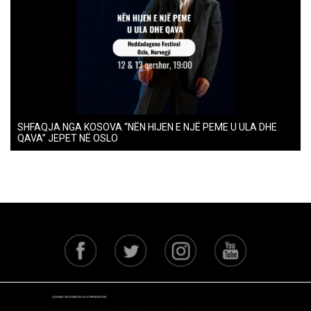
SHFAQJA NGA KOSOVA “NËN HIJEN E NJË PEME U ULA DHE
QAVA” JEPET NË OSLO