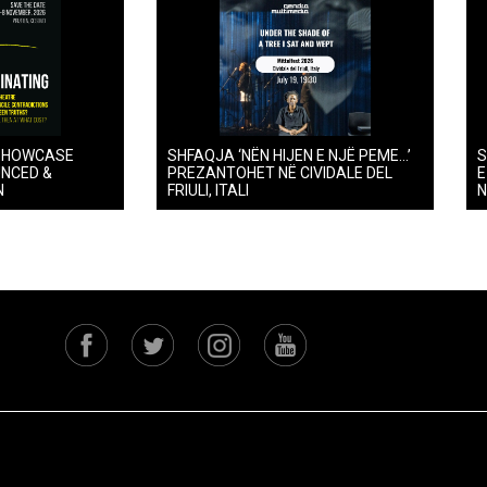
SHOWCASE
SHFAQJA ‘NËN HIJEN E NJË PEME…’
S
UNCED &
PREZANTOHET NË CIVIDALE DEL
E
N
FRIULI, ITALI
N