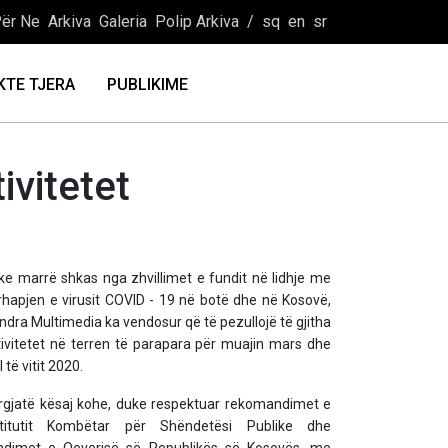
ër Ne
Arkiva
Galeria
Polip Arkiva
/
sq
en
sr
KTE TJERA
PUBLIKIME
ivitetet
ke marrë shkas nga zhvillimet e fundit në lidhje me
rhapjen e virusit COVID - 19 në botë dhe në Kosovë,
ndra Multimedia ka vendosur që të pezullojë të gjitha
tivitetet në terren të parapara për muajin mars dhe
ll të vitit 2020.
rgjatë kësaj kohe, duke respektuar rekomandimet e
stitutit Kombëtar për Shëndetësi Publike dhe