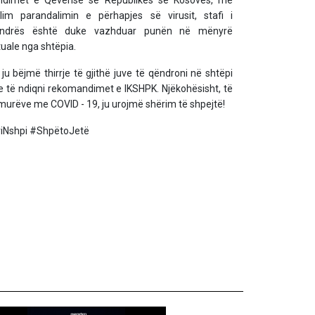
ndimet e Qeverisë së Republikës së Kosovës, me
llim parandalimin e përhapjes së virusit, stafi i
ndrës është duke vazhduar punën në mënyrë
tuale nga shtëpia.
ju bëjmë thirrje të gjithë juve të qëndroni në shtëpi
e të ndiqni rekomandimet e IKSHPK. Njëkohësisht, të
murëve me COVID - 19, ju urojmë shërim të shpejtë!
riNshpi #ShpëtoJetë