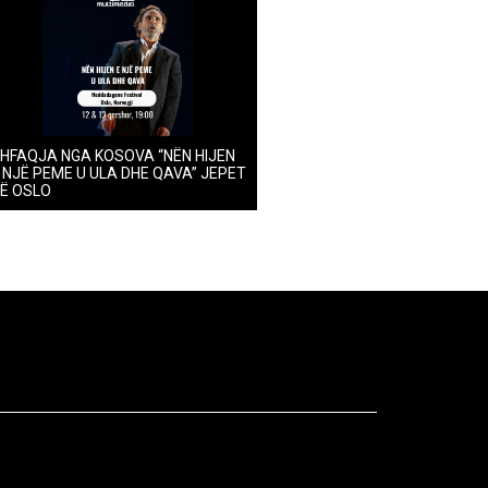
HFAQJA NGA KOSOVA “NËN HIJEN
 NJË PEME U ULA DHE QAVA” JEPET
Ë OSLO