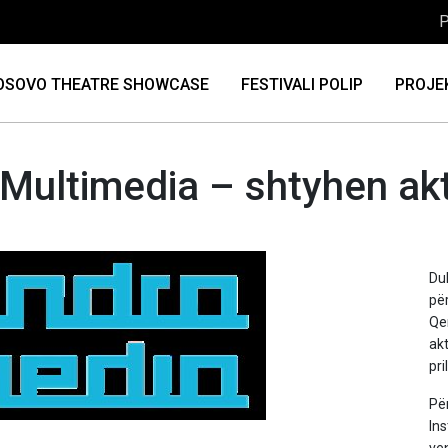
P
OSOVO THEATRE SHOWCASE
FESTIVALI POLIP
PROJE
Multimedia – shtyhen akt
Du
pë
Qe
ak
pri
Pë
In