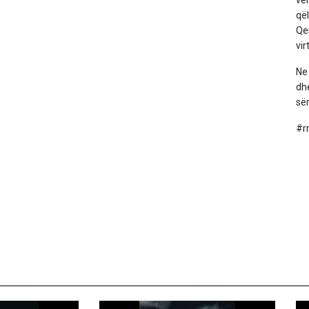
ve
që
Qe
vir
Ne 
dh
së
#r