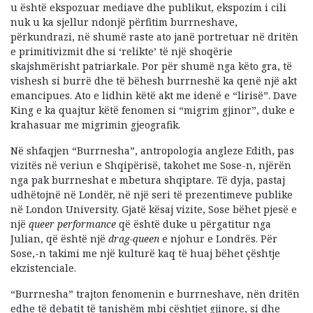
u është ekspozuar mediave dhe publikut, ekspozim i cili
nuk u ka sjellur ndonjë përfitim burrneshave,
përkundrazi, në shumë raste ato janë portretuar në dritën
e primitivizmit dhe si ‘relikte’ të një shoqërie
skajshmërisht patriarkale. Por për shumë nga këto gra, të
vishesh si burrë dhe të bëhesh burrneshë ka qenë një akt
emancipues. Ato e lidhin këtë akt me idenë e “lirisë”. Dave
King e ka quajtur këtë fenomen si “migrim gjinor”, duke e
krahasuar me migrimin gjeografik.
Në shfaqjen “Burrnesha”, antropologia angleze Edith, pas
vizitës në veriun e Shqipërisë, takohet me Sose-n, njërën
nga pak burrneshat e mbetura shqiptare. Të dyja, pastaj
udhëtojnë në Londër, në një seri të prezentimeve publike
në London University. Gjatë kësaj vizite, Sose bëhet pjesë e
një
queer performance
që është duke u përgatitur nga
Julian, që është një
drag-queen
e njohur e Londrës. Për
Sose,-n takimi me një kulturë kaq të huaj bëhet çështje
ekzistenciale.
“Burrnesha” trajton fenomenin e burrneshave, nën dritën
edhe të debatit të tanishëm mbi cështjet gjinore, si dhe