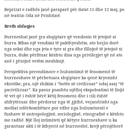
Reprizat e radhës janë paraparë për datat 11 dhe 12 maj, po
në teatrin Oda në Prishtinë.
Rreth shfaqjes
Burrneshat janë gra shqiptare që vendosin të jetojnë si
burra. Mbas një vendimi të pakthyeshëm, ato heçin dorë
nga seksi dhe nga jeta e tyre si gra dhe fillojnë të jetojnë si
burra, duke përfituar kështu disa nga privilegjet që në ato
anë i gëzojnë vetëm meshkujt.
Perspektiva perendimore e hulumtimit të fenomenit të
burrneshave të përbetuara shqiptare ka qenë kryesisht
ekzotike, pra, një shikim i “botës së civilizuar” ndaj asaj “të
pacivilizuar”. Ka pasur poashtu njëlloj ekspoloatimi të llojit
të vet që i është bërë këtij fenomeni dhe i cili është
shfrytëzuar dhe përdorur nga të gjithë, veçanërisht nga
mediat ndërkombëtare por edhe nga hulumtuesit e
fushave të antropologjisë, sociologjisë, etnografisë e kështu
me radhë. Një lloj intimiteti që këtyre burrneshave u ka
garantuar akti i të kthyerit në burrneshë, krejt përnjëherë