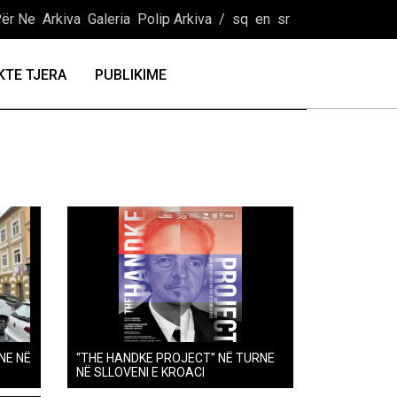
ër Ne
Arkiva
Galeria
Polip Arkiva
/
sq
en
sr
KTE TJERA
PUBLIKIME
NE NË
“THE HANDKE PROJECT” NË TURNE
NË SLLOVENI E KROACI