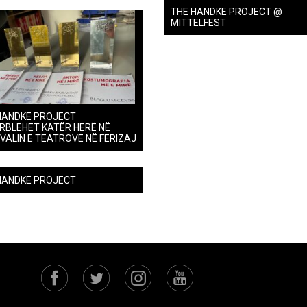
THE HANDKE PROJECT @
MITTELFEST
HANDKE PROJECT
RBLEHET KATËR HERË NË
IVALIN E TEATROVE NË FERIZAJ
HANDKE PROJECT