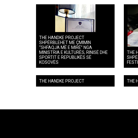
THE HANDKE PROJECT
SHPËRBLEHET ME ÇMIMIN
“SHFAQJA MË E MIRË” NGA
MINISTRIA E KULTURËS, RINISË DHE
THE 
SPORTIT E REPUBLIKËS SË
SHPË
KOSOVËS
FEST
THE HANDKE PROJECT
THE 