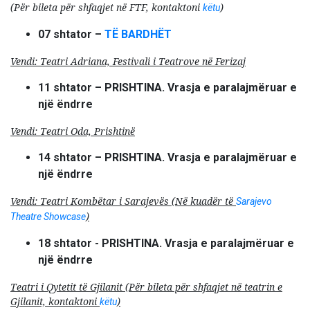
(
Për bileta për shfaqjet në FTF, kontaktoni
)
këtu
07 shtator –
TË BARDHËT
Vendi: Teatri Adriana, Festivali i Teatrove në Ferizaj
11 shtator – PRISHTINA. Vrasja e paralajmëruar e
një ëndrre
Vendi: Teatri Oda, Prishtinë
14 shtator – PRISHTINA. Vrasja e paralajmëruar e
një ëndrre
Vendi: Teatri Kombëtar i Sarajevës (Në kuadër të
Sarajevo
)
Theatre Showcase
18 shtator - PRISHTINA. Vrasja e paralajmëruar e
një ëndrre
Teatri i Qytetit të Gjilanit (Për bileta për shfaqjet në teatrin e
Gjilanit, kontaktoni
)
këtu