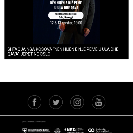
SHFAQJA NGA KOSOVA “NËN HIJEN E NJË PEME U ULA DHE
QAVA” JEPET NË OSLO