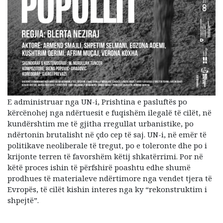
E administruar nga UN-i, Prishtina e pasluftës po
kërcënohej nga ndërtuesit e fuqishëm ilegalë të cilët, në
kundërshtim me të gjitha rregullat urbanistike, po
ndërtonin brutalisht në çdo cep të saj. UN-i, në emër të
politikave neoliberale të tregut, po e toleronte dhe po i
krijonte terren të favorshëm këtij shkatërrimi. Por në
këtë proces ishin të përfshirë poashtu edhe shumë
prodhues të materialeve ndërtimore nga vendet tjera të
Evropës, të cilët kishin interes nga ky “rekonstruktim i
shpejtë”.