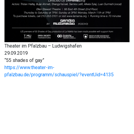
Theater im Pfalzbau – Ludwigshafen
29.09.2019
“55 shades of gay”
https://www.theater-im-
pfalzbau.de/programm/schauspiel/?eventUid=4135