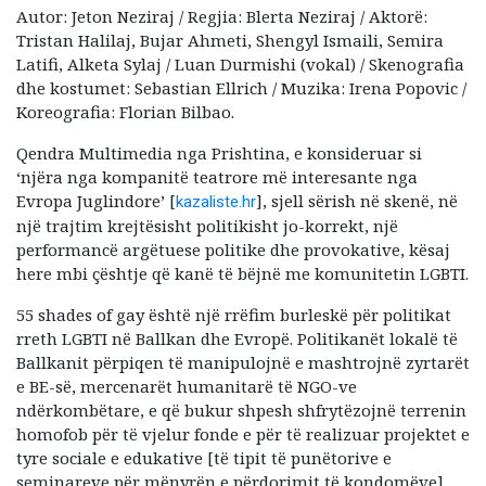
Autor: Jeton Neziraj / Regjia: Blerta Neziraj / Aktorë:
Tristan Halilaj, Bujar Ahmeti, Shengyl Ismaili, Semira
Latifi, Alketa Sylaj / Luan Durmishi (vokal) / Skenografia
dhe kostumet: Sebastian Ellrich / Muzika: Irena Popovic /
Koreografia: Florian Bilbao.
Qendra Multimedia nga Prishtina, e konsideruar si
‘njëra nga kompanitë teatrore më interesante nga
Evropa Juglindore’ [
], sjell sërish në skenë, në
kazaliste.hr
një trajtim krejtësisht politikisht jo-korrekt, një
performancë argëtuese politike dhe provokative, kësaj
here mbi çështje që kanë të bëjnë me komunitetin LGBTI.
55 shades of gay është një rrëfim burleskë për politikat
rreth LGBTI në Ballkan dhe Evropë. Politikanët lokalë të
Ballkanit përpiqen të manipulojnë e mashtrojnë zyrtarët
e BE-së, mercenarët humanitarë të NGO-ve
ndërkombëtare, e që bukur shpesh shfrytëzojnë terrenin
homofob për të vjelur fonde e për të realizuar projektet e
tyre sociale e edukative [të tipit të punëtorive e
seminareve për mënyrën e përdorimit të kondomëve],